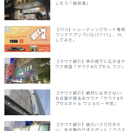
しもう「稲荷湯」
5
【TCG】トレーディングカード専用
フリマアプリ『COLLETTT』、DL
してみた。
6
【サウナ紹介】栄の地下に広がるサ
ウナ帝国「サウナ&カプセル フジ」
7
【サウナ紹介】絶対にはずさない、
名古屋が誇る名サウナ「サウナ&カ
プセルホテル ウェルビー今池」
8
【サウナ紹介】夜行バスで行きた
い、金沢朝のサ活スポット「アパス