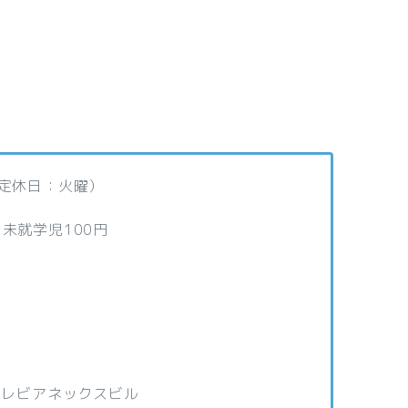
（定休日：火曜）
 未就学児100円
1 レビアネックスビル