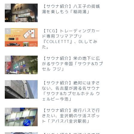
【サウナ紹介】八王子の街銭
4
湯を楽しもう「稲荷湯」
【TCG】トレーディングカー
5
ド専用フリマアプリ
『COLLETTT』、DLしてみ
た。
【サウナ紹介】栄の地下に広
6
がるサウナ帝国「サウナ&カプ
セル フジ」
【サウナ紹介】絶対にはずさ
7
ない、名古屋が誇る名サウナ
「サウナ&カプセルホテル ウ
ェルビー今池」
【サウナ紹介】夜行バスで行
8
きたい、金沢朝のサ活スポッ
ト「アパスパ金沢駅前」