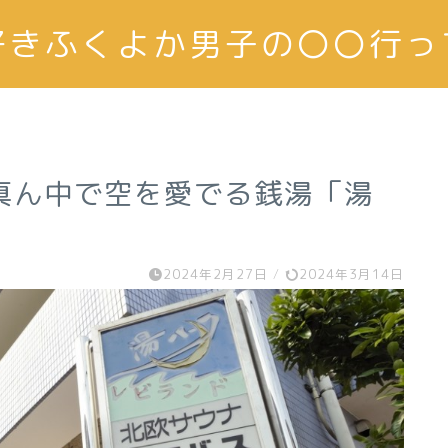
大好きふくよか男子の〇〇行っ
真ん中で空を愛でる銭湯「湯
2024年2月27日
/
2024年3月14日