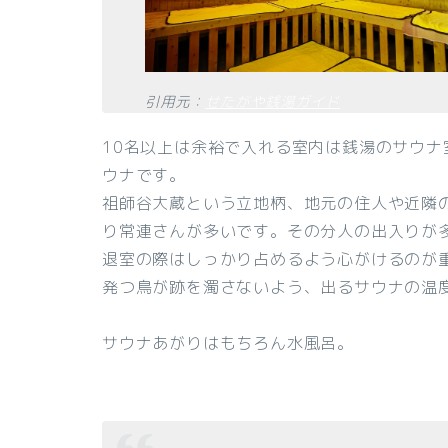
引用元：
せたがや銭湯ガイド
10名以上は余裕で入れる室内は銭湯のサウナ
ウナです。
祖師谷大蔵という立地柄、地元の住人や近隣
り常連さんが多いです。その分人の出入りが
退室の際はしっかり占めるよう心がけるのが
発つ鳥が跡を濁さないよう、出るサウナの温
サウナあがりはもちろん水風呂。