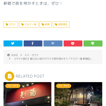
新宿で夜を明かすときは、ぜひ！
サウナ
テルマー湯
新宿
深夜滞在
HOME
スパ・サウナ
【サウナ紹介】眠らない街のサウナで夜を明かそう「テルマー湯 新宿店」
RELATED POST
スパ・サウナ
スパ・サウナ