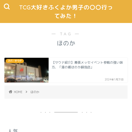
TCG大好きふくよか男子の〇〇行っ
てみた！
― TAG ―
ほのか
スパ・サウナ
【サウナ紹介】幕張メッセイベント参戦の強い味
方、「湯の郷ほのか蘇我店」
2024年1月31日
HOME
ほのか
人気