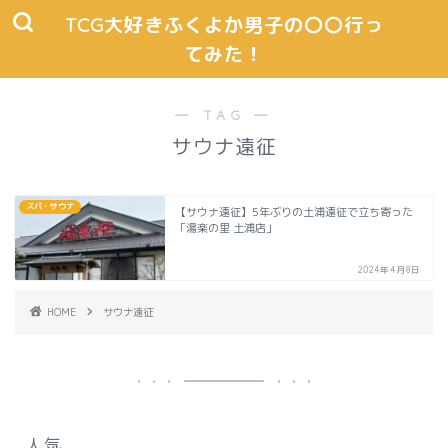
TCG大好きふくよか男子の〇〇行っ
てみた！
― TAG ―
サウナ遠征
スパ・サウナ
【サウナ遠征】5年ぶりの土浦遠征で立ち寄った
「湯楽の里 土浦店」
2024年4月8日
HOME
サウナ遠征
人気