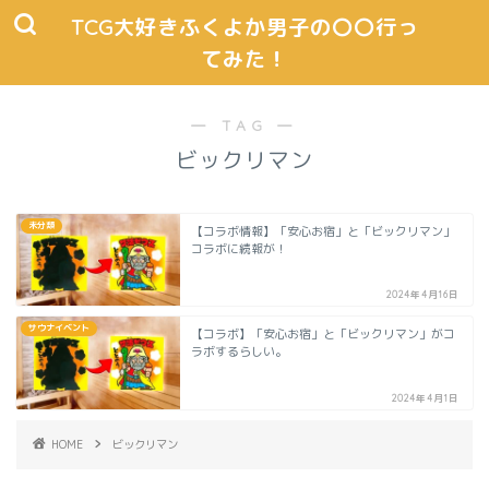
TCG大好きふくよか男子の〇〇行っ
てみた！
― TAG ―
ビックリマン
未分類
【コラボ情報】「安心お宿」と「ビックリマン」
コラボに続報が！
2024年4月16日
サウナイベント
【コラボ】「安心お宿」と「ビックリマン」がコ
ラボするらしい。
2024年4月1日
HOME
ビックリマン