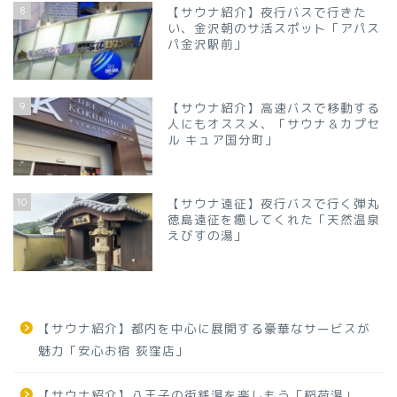
8
【サウナ紹介】夜行バスで行きた
い、金沢朝のサ活スポット「アパス
パ金沢駅前」
9
【サウナ紹介】高速バスで移動する
人にもオススメ、「サウナ＆カプセ
ル キュア国分町」
10
【サウナ遠征】夜行バスで行く弾丸
徳島遠征を癒してくれた「天然温泉
えびすの湯」
【サウナ紹介】都内を中心に展開する豪華なサービスが
魅力「安心お宿 荻窪店」
【サウナ紹介】八王子の街銭湯を楽しもう「稲荷湯」