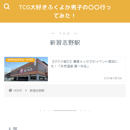
TCG大好きふくよか男子の〇〇行っ
てみた！
― TAG ―
新習志野駅
カプセルホテル・サウナ
【サウナ紹介】幕張メッセでのイベント宿泊に
も！「天然温泉 湯～ねる」
2024年3月5日
HOME
新習志野駅
人気